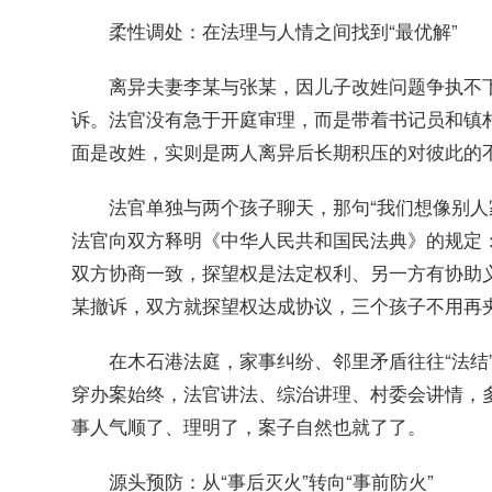
柔性调处：在法理与人情之间找到“最优解”
离异夫妻李某与张某，因儿子改姓问题争执不下，
诉。法官没有急于开庭审理，而是带着书记员和镇村
面是改姓，实则是两人离异后长期积压的对彼此的
法官单独与两个孩子聊天，那句“我们想像别人家
法官向双方释明《中华人民共和国民法典》的规定
双方协商一致，探望权是法定权利、另一方有协助
某撤诉，双方就探望权达成协议，三个孩子不用再
在木石港法庭，家事纠纷、邻里矛盾往往“法结”易
穿办案始终，法官讲法、综治讲理、村委会讲情，多
事人气顺了、理明了，案子自然也就了了。
源头预防：从“事后灭火”转向“事前防火”