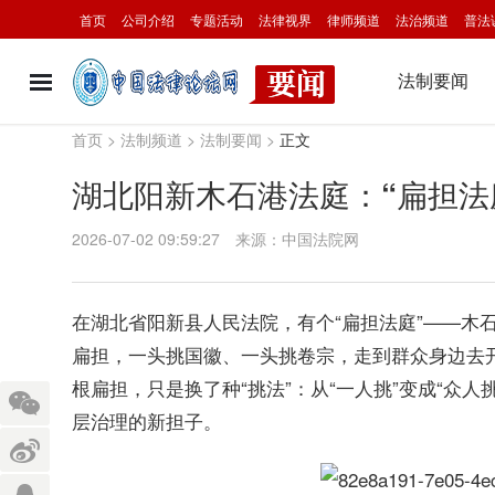
首页
公司介绍
专题活动
法律视界
律师频道
法治频道
普法
法制要闻
首页
>
法制频道
>
法制要闻
>
正文
湖北阳新木石港法庭：“扁担法
2026-07-02 09:59:27
来源：中国法院网
在湖北省阳新县人民法院，有个“扁担法庭”——木
扁担，一头挑国徽、一头挑卷宗，走到群众身边去
根扁担，只是换了种“挑法”：从“一人挑”变成“众人
层治理的新担子。