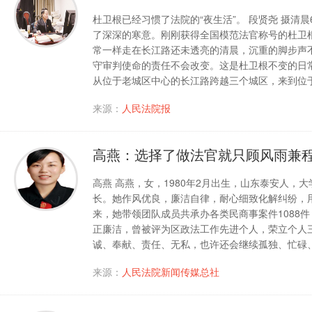
杜卫根已经习惯了法院的“夜生活”。 段贤尧 摄清
了深深的寒意。刚刚获得全国模范法官称号的杜卫
常一样走在长江路还未透亮的清晨，沉重的脚步声
守审判使命的责任不会改变。这是杜卫根不变的日
从位于老城区中心的长江路跨越三个城区，来到位
来源：
人民法院报
高燕：选择了做法官就只顾风雨兼
高燕 高燕，女，1980年2月出生，山东泰安人
长。她作风优良，廉洁自律，耐心细致化解纠纷，
来，她带领团队成员共承办各类民商事案件1088件
正廉洁，曾被评为区政法工作先进个人，荣立个人
诚、奉献、责任、无私，也许还会继续孤独、忙碌
来源：
人民法院新闻传媒总社