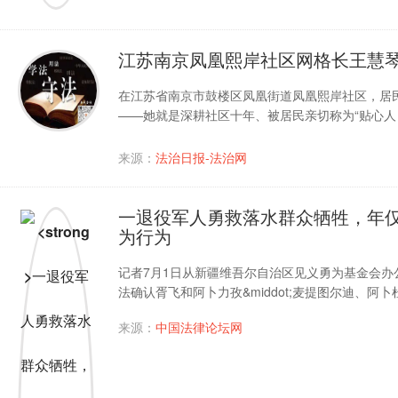
江苏南京凤凰熙岸社区网格长王慧琴
在江苏省南京市鼓楼区凤凰街道凤凰熙岸社区，居
——她就是深耕社区十年、被居民亲切称为“贴心人
来源：
法治日报-法治网
一退役军人勇救落水群众牺牲，年仅
为行为
记者7月1日从新疆维吾尔自治区见义勇为基金会办
法确认胥飞和阿卜力孜&middot;麦提图尔迪、阿卜
来源：
中国法律论坛网