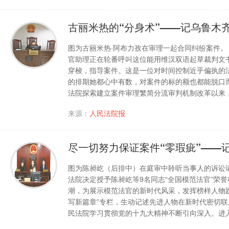
古丽米热的“分身术”——记乌鲁木
图为古丽米热·阿布力孜在审理一起合同纠纷案件。 
官助理正在轮番呼叫这位能用维汉双语起草裁判文
穿梭，指导案件。这是一位对时间控制近乎偏执的
的排期她都心中有数，对案件的标的额也都能脱口
法院探索建立案件审理繁简分流审判机制改革以来
来源：
人民法院报
尽一切努力保证案件“零瑕疵”——
图为陈昶屹（后排中）在庭审中聆听当事人的诉讼请
法院决定授予陈昶屹等9名同志“全国模范法官”荣
潮，为展示模范法官的新时代风采，发挥榜样人物践
写新篇章”专栏，生动记述先进人物在新时代密切
民法院学习贯彻党的十九大精神不断引向深入。进入