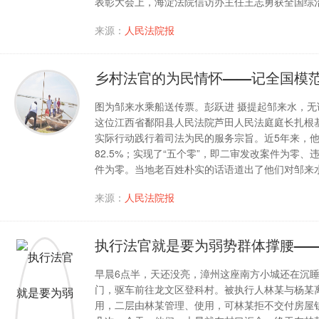
表彰大会上，海淀法院信访办主任王志勇获全国综
来源：
人民法院报
乡村法官的为民情怀——记全国模
图为邹来水乘船送传票。彭跃进 摄提起邹来水，
这位江西省鄱阳县人民法院芦田人民法庭庭长扎根
实际行动践行着司法为民的服务宗旨。近5年来，他
82.5%；实现了“五个零”，即二审发改案件为零
件为零。当地老百姓朴实的话语道出了他们对邹来
来源：
人民法院报
执行法官就是要为弱势群体撑腰—
早晨6点半，天还没亮，漳州这座南方小城还在沉
门，驱车前往龙文区登科村。被执行人林某与杨某
用，二层由林某管理、使用，可林某拒不交付房屋