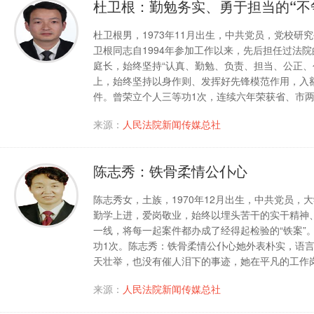
杜卫根：勤勉务实、勇于担当的“不
杜卫根男，1973年11月出生，中共党员，党校
卫根同志自1994年参加工作以来，先后担任过法
庭长，始终坚持“认真、勤勉、负责、担当、公正、
上，始终坚持以身作则、发挥好先锋模范作用，入额
件。曾荣立个人三等功1次，连续六年荣获省、市
来源：
人民法院新闻传媒总社
陈志秀：铁骨柔情公仆心
陈志秀女，土族，1970年12月出生，中共党员
勤学上进，爱岗敬业，始终以埋头苦干的实干精神
一线，将每一起案件都办成了经得起检验的“铁案”
功1次。陈志秀：铁骨柔情公仆心她外表朴实，语言
天壮举，也没有催人泪下的事迹，她在平凡的工作岗
来源：
人民法院新闻传媒总社