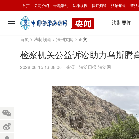
首页
公司介绍
专题活动
法律视界
律师频道
法治频道
普法
法制要闻
首页
>
法制频道
>
法制要闻
>
正文
检察机关公益诉讼助力乌斯腾
2026-06-15 13:38:00
来源：法治日报-法治网