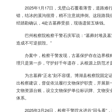
2025年1月17日，戈壁山石覆着薄雪，道路
错，结冰的溪沟很滑，稍不注意就摔倒。这段路我们
经踏勘确认，4处古墓葬受损，现场遗留五铢钱。
巴州检察院检察干警石庆军说：“墓葬封堆及
造成不可逆损毁。”
办案中，检察干警发现，古墓保护存在边界模
理只是第一步，守护好千年遗存，从根源上防范才
为古墓葬“正名”刻不容缓。博湖县检察院固定证
出检察建议，督促依法履行文物保护职责，开展新
文物资源台账，设立文物保护单位标识牌、文物安
体系。
2025年3月24日，检察干警蹚水进谷“回头