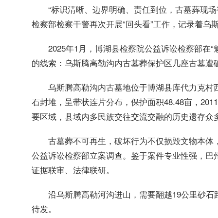
“标识清晰、边界明确、责任到位，古墓葬现场
检察部检察干警再次开展“回头看”工作，记录着乌
2025年1月，博湖县检察院公益诉讼检察部在
的线索：乌斯腾高勒沟内古墓葬保护区几座古墓遭
乌斯腾高勒沟内古墓地位于博湖县库代力克村西
石封堆，呈带状连片分布，保护面积48.48亩，2
要区域，县域内多民族交往交流交融的历史遗存众
古墓葬不可再生，破坏行为不仅损毁文物本体，还
公益诉讼检察部立案调查。鉴于案件专业性强，巴
证据联审、法律联研。
沿乌斯腾高勒河沟进山，需要翻越19公里砂
待发。