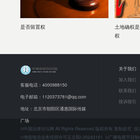
是否留置权
土地确权是
权
关于我们
加入我们
客服电话：4000988150
联系我们
电子邮箱：1120373781@qq.com
投诉指引
地址：北京市朝阳区通惠国际传媒
广场
©中国法律论坛网 All Rights Reserved 版权所有 复制必究 
©增值电信业务经营许可证京B2-20242161 ©广播电视节