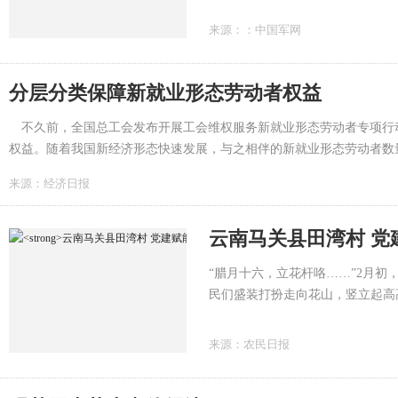
党员干部落实“立党为公、为民造
民、历史检验的实绩。广大党员干
来源：
：中国军网
自觉追求，坚持事业为人民而干、
征程上不断实现新作为、作出新业
分层分类保障新就业形态劳动者权益
不久前，全国总工会发布开展工会维权服务新就业形态劳动者专项行动
权益。随着我国新经济形态快速发展，与之相伴的新就业形态劳动者数
组成部分。...
来源：
经济日报
云南马关县田湾村 党
“腊月十六，立花杆咯……”2月
民们盛装打扮走向花山，竖立起高高
戏，这一古老习俗源远流长。“今
年关才陆陆续续回来。这两年村委
来源：
农民日报
入都比较乐观，今年可以热热闹闹
悦。