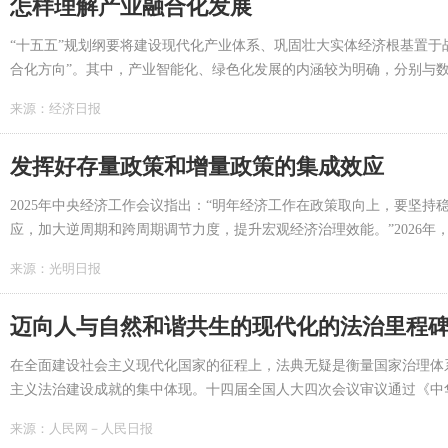
怎样理解产业融合化发展
“十五五”规划纲要将建设现代化产业体系、巩固壮大实体经济根基置于
合化方向”。其中，产业智能化、绿色化发展的内涵较为明确，分别与
内涵比较丰富，涉及经济社会生活方方面面。那么，产业融合化发展的
来源：
经济日报
怎样的关系？如何更好地推动产业融合化发展？...
发挥好存量政策和增量政策的集成效应
2025年中央经济工作会议指出：“明年经济工作在政策取向上，要坚
应，加大逆周期和跨周期调节力度，提升宏观经济治理效能。”2026
政策和增量政策的集成效应，对于推动经济实现质的有效提升和量的合理
来源：
光明日报
迈向人与自然和谐共生的现代化的法治里程
在全面建设社会主义现代化国家的征程上，法典无疑是衡量国家治理体
主义法治建设成就的集中体现。十四届全国人大四次会议审议通过《中
文明建设理论、制度、实践成果以法典化的方式确定下来，在中国法治建
来源：
人民网－人民日报