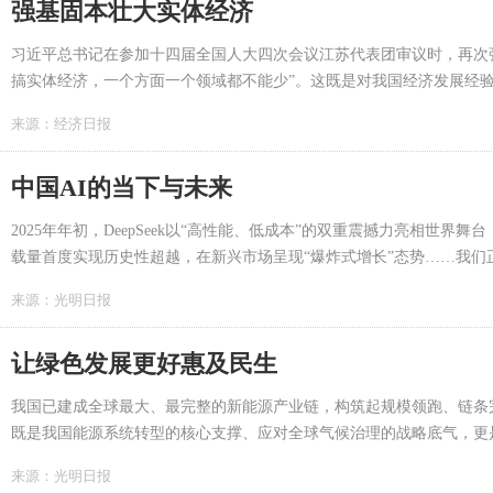
强基固本壮大实体经济
习近平总书记在参加十四届全国人大四次会议江苏代表团审议时，再次
搞实体经济，一个方面一个领域都不能少”。这既是对我国经济发展经
学指引。...
来源：
经济日报
中国AI的当下与未来
2025年年初，DeepSeek以“高性能、低成本”的双重震撼力亮相世界舞台
载量首度实现历史性超越，在新兴市场呈现“爆炸式增长”态势……我
新极的加速崛起。中国的人工智能，正以其独特的路径与节奏，在全球
来源：
光明日报
的转变。...
让绿色发展更好惠及民生
我国已建成全球最大、最完整的新能源产业链，构筑起规模领跑、链条
既是我国能源系统转型的核心支撑、应对全球气候治理的战略底气，更
重要载体。依托全链条产业优势，我国将绿色发展的成果转化为人民群
来源：
光明日报
正走进千家万户，服务群众生活。...