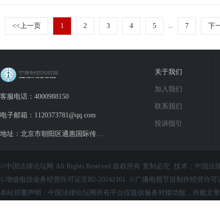
<<上一页
1
2
3
4
5
...
7
下一
关于我们
加入我们
客服电话：4000988150
联系我们
电子邮箱：1120373781@qq.com
投诉指引
地址：北京市朝阳区通惠国际传媒广场
©中国法律论坛网 All Rights Reserved 版权所有 复制必究 技术：
中国法
©增值电信业务经营许可证京B2-20242161 ©广播电视节目制作经营
本站郑重声明：中国法律论坛网所有平台仅提供服务对接功能，所载文章