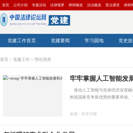
首页
公司介绍
专题活动
法律视界
律师频道
法治频道
普法课堂
律师
党建工作首页
党建要闻
学习园地
党史故
首页
>
党建工作
>
理论强党
牢牢掌握人工智能发
推动人工智能与实体经济深度融
构筑国家竞争新优势的重要举措。
擎，全方位重塑生产要素及其组合
来源：
经济日报