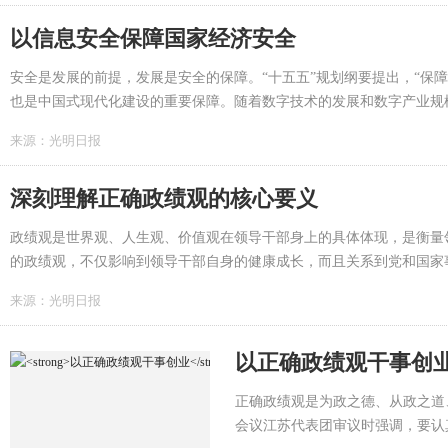
以信息安全保障国家经济安全
安全是发展的前提，发展是安全的保障。“十五五”规划纲要提出，“保
也是中国式现代化建设的重要保障。随着数字技术的发展和数字产业规
动。与此同时，数字安全风险日益凸显。习近平总书记强调，“我们要
来源：
光明日报
济安全”，“要维护国家数据安全，保护个人信息和商业秘密”。在全球
景下，保障信息安全已成为捍卫经济安全的必然要求。应立足总体国...
深刻理解正确政绩观的核心要义
政绩观是世界观、人生观、价值观在领导干部身上的具体体现，是衡量
的政绩观，不仅影响到领导干部自身的健康成长，而且关系到党和国家
绩观，解决好政绩为谁而树、树什么样的政绩、靠什么树政绩的问题”
来源：
光明日报
揭示了正确政绩观的科学内涵和核心要义，为党员干部特别是领导干部
循。...
以正确政绩观干事创
正确政绩观是为政之德、从政之道
会议江苏代表团审议时强调，要认