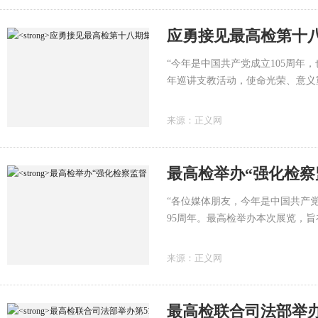
应勇接见最高检第十
“今年是中国共产党成立105周年
年巡讲支教活动，使命光荣、意义重
支教正式启动之际，最高检党组书
西藏、青海、新疆和新疆生产建设
来源：
正义网
提出殷切期望和要求。最高检党组
陈东升一同参加接见。
“各位媒体朋友，今年是中国共产党
95周年。最高检举办本次展览，
今的发展脉络，展现检察机关在党
不仅是一次历史的回望，更是一次
来源：
正义网
办的“强化检察监督 维护公平正
一批特殊的参观者——媒体记者。
馆馆长闵钐走到展板前，向记者们
最高检联合司法部举办