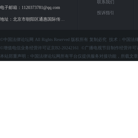
联系我们
电子邮箱：1120373781@qq.com
投诉指引
地址：北京市朝阳区通惠国际传媒广场
©中国法律论坛网 All Rights Reserved 版权所有 复制必究 技术：
中国法
©增值电信业务经营许可证京B2-20242161 ©广播电视节目制作经营
本站郑重声明：中国法律论坛网所有平台仅提供服务对接功能，所载文章