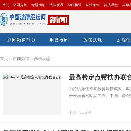
首页
公司介绍
专题活动
法律视界
律师频道
法治频道
普法课堂
律师
新闻频道首页
时政要闻
政策法规
反腐倡
首页
>
新闻频道
>
高检动态
最高检定点帮扶办联
为持续深化检察教育帮扶成效，助
合云南省检察院主办、中国工商银
在国家检察官学院云南分院正式开
的70名乡村学校的孩子开启了一
来源：
正义网
体的研学之旅。