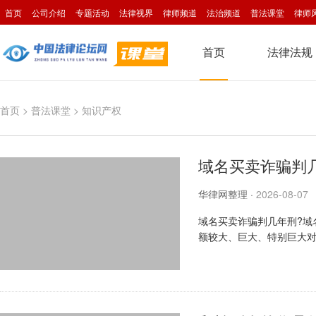
首页
公司介绍
专题活动
法律视界
律师频道
法治频道
普法课堂
律师
首页
法律法规
首页
>
普法课堂
>
知识产权
域名买卖诈骗判
华律网整理
·
2026-08-07
域名买卖诈骗判几年刑?域
额较大、巨大、特别巨大
合考虑嫌疑人自首、退赃等情