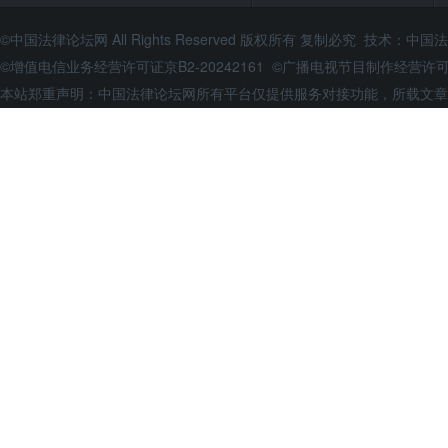
©中国法律论坛网 All Rights Reserved 版权所有 复制必究 技术：
中国法
©增值电信业务经营许可证京B2-20242161 ©广播电视节目制作经营
本站郑重声明：中国法律论坛网所有平台仅提供服务对接功能，所载文章