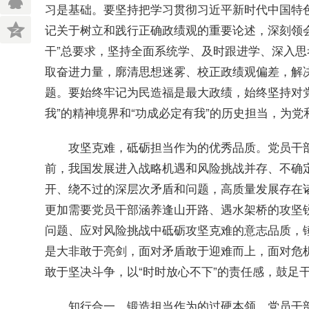
习是基础。要坚持把学习贯彻习近平新时代中国特
记关于树立和践行正确政绩观的重要论述，深刻领
干”总要求，坚持全面系统学、及时跟进学、深入
取奋进力量，廓清思想迷雾、校正政绩观偏差，解
题。要始终牢记为民造福是最大政绩，始终坚持对
我”的精神境界和“功成必定有我”的历史担当，为
党员干
攻坚克难，砥砺担当作为的优秀品质。
前，我国发展进入战略机遇和风险挑战并存、不确
开、绕不过的深层次矛盾和问题，高质量发展存在诸
更加需要党员干部涵养逢山开路、遇水架桥的攻坚
问题、应对风险挑战中砥砺攻坚克难的意志品质，
是大非敢于亮剑，面对矛盾敢于迎难而上，面对危
敢于坚决斗争，以“时时放心不下”的责任感，鼓足
党员干
知行合一，锻造担当作为的过硬本领。