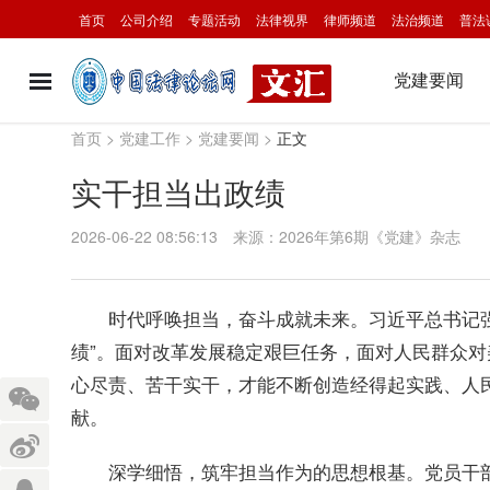
首页
公司介绍
专题活动
法律视界
律师频道
法治频道
普法
党建要闻
首页
>
党建工作
>
党建要闻
>
正文
实干担当出政绩
2026-06-22 08:56:13
来源：2026年第6期《党建》杂志
时代呼唤担当，奋斗成就未来。习近平总书记
绩”。面对改革发展稳定艰巨任务，面对人民群众
心尽责、苦干实干，才能不断创造经得起实践、人
献。
党员干
深学细悟，筑牢担当作为的思想根基。