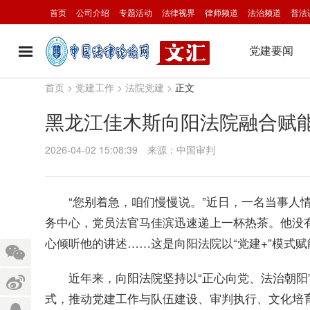
首页
公司介绍
专题活动
法律视界
律师频道
法治频道
普法
党建要闻
首页
>
党建工作
>
法院党建
>
正文
​黑龙江佳木斯向阳法院融合赋
2026-04-02 15:08:39
来源：中国审判
“您别着急，咱们慢慢说。”近日，一名当事人
务中心，党员法官马佳滨迅速递上一杯热茶。他没有
心倾听他的讲述……这是向阳法院以“党建+”模式
近年来，向阳法院坚持以“正心向党、法治朝阳
式，推动党建工作与队伍建设、审判执行、文化培