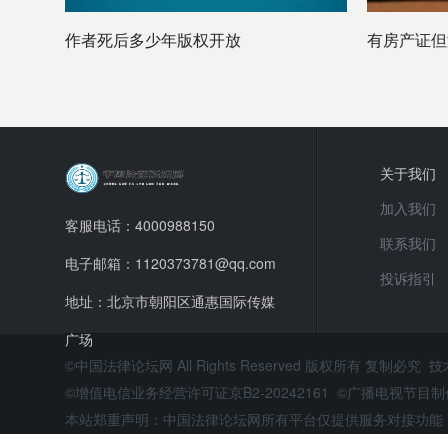
作者死后多少年版权开放
有房产证但
关于我们
加入我们
客服电话：4000988150
联系我们
电子邮箱：1120373781@qq.com
投诉指引
地址：北京市朝阳区通惠国际传媒
广场
©中国法律论坛网 All Rights Reserved 版权所有 复制必究 
©增值电信业务经营许可证京B2-20242161 ©广播电视节
本站郑重声明：中国法律论坛网所有平台仅提供服务对接功能