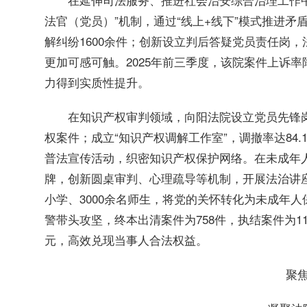
法官（党员）”机制，通过“线上+线下”模式推进矛
解纠纷1600余件；创新设立判后答疑党员责任岗
更加可感可触。2025年前三季度，该院案件上诉率降
力得到实质性提升。
在知识产权审判领域，向阳法院设立党员先锋岗
权案件；成立“知识产权调解工作室”，调撤率达84
普法宣传活动，织密知识产权保护网络。在未成年人
牌，创新圆桌审判、心理疏导等机制，开展法治讲座
小学、3000余名师生，将党的关怀转化为未成年人
警带头攻坚，终本出清案件为758件，执结案件为1126
元，高效兑现当事人合法权益。
聚