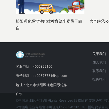
松阳强化经常性纪律教育筑牢党员干部
房产继承公
自
关于我们
加入我们
客服电话：4000988150
联系我们
电子邮箱：1120373781@qq.com
投诉指引
地址：北京市朝阳区通惠国际传媒
广场
©中国法律论坛网 All Rights Reserved 版权所有 复制必究 
©增值电信业务经营许可证京B2-20242161 ©广播电视节