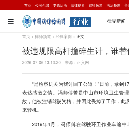
首页
公司介绍
专题活动
法律视界
律师频道
法治频道
普
律界新闻
首页
>
律师频道
>
经典案例
>
正文
被违规限高杆撞碎生计，谁替
2026-07-06 13:13:20
来源：正义网
“是检察机关为我讨回了公道！”日前，拿到1
表达感激之情。冯师傅曾是中山市环境卫生管理
故，他被注销驾驶资格，并因此丢掉了工作，此
来转机。
2019年4月，冯师傅在驾驶环卫作业车途