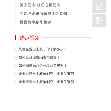
中国法律论坛网在经过不断的细化完善后，
警务使命-践初心担使命
2.0版本成功上线，该版本中包含了热门的政
党建理论思考精华集锦专题
策文件，党章、党建图库及党建精彩视频和
党建资料下载！
警察故事精华集锦
2020-09-12
热点视频
民营企业自主权，你了解多少？
如何区分诬告陷害与错告？
如何保障民营企业经营自主权？
企业经营自主权被剥夺，企业又该何
企业经营自主权被剥夺，企业又该何