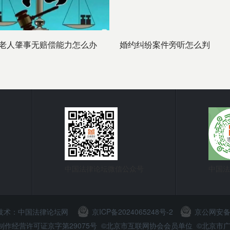
村老人肇事无赔偿能力怎么办
婚约纠纷案件旁听怎么判
中国法律论坛微信公众号
中国法
 技术：
中国法律论坛网
京ICP备2024065248号-2
京公网安备11
节目制作经营许可证京字第29075号 ©北京市互联网协会会员单位 ©北京