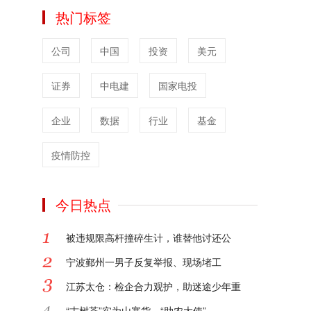
公众更加直观地理解法律在实际生活中的运
热门标签
用，每一个案例都是一堂生动的法律课。
对于律所和律师，网站提供了全方位的品牌
公司
中国
投资
美元
宣传服务。我们深知品牌建设对于法律从业
者的重要性，凭借专业的团队和丰富的经
证券
验，为律所和律师量身定制品牌宣传方案，
中电建
国家电投
提升其在行业内和社会上的知名度与影响
力。
企业
数据
行业
基金
文案策划方面，我们能够根据不同的法律业
务和宣传需求，创作富有感染力和专业性的
疫情防控
文案，精准传达法律理念和服务优势。短视
频媒体录制服务更是紧跟时代潮流，利用短
今日热点
视频的形式，将法律知识和律所风采以更直
观、更具吸引力的方式呈现给大众，扩大传
播范围。
被违规限高杆撞碎生计，谁替他讨还公
浩和传媒运营的中国法律论坛网，正以专
宁波鄞州一男子反复举报、现场堵工
业、创新、多元的服务，为法治社会的建设
贡献力量。
江苏太仓：检企合力观护，助迷途少年重
2025-01-24
“古树茶”实为山寨货，“助农大使”