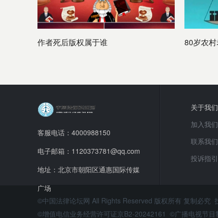
作者死后版权属于谁
80岁农
关于我们
加入我们
客服电话：4000988150
联系我们
电子邮箱：1120373781@qq.com
投诉指引
地址：北京市朝阳区通惠国际传媒
广场
©中国法律论坛网 All Rights Reserved 版权所有 复制必究
©增值电信业务经营许可证京B2-20242161 ©广播电视