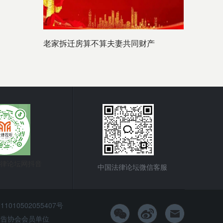
老家拆迁房算不算夫妻共同财产
律论坛网抖音
中国法律论坛微信客服
010502055407号
市广告协会会员单位