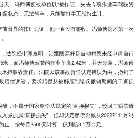
。当天，冯师傅便被单位以“被扣证，失去专项作业车驾驶资
扣留状态，无法驾车，只能靠打零工维持生计。
：三年前出具的扣证凭证，他一直没有签收。冯师傅这才第一次
》。
7月，法院经审理查明：涉案限高杆是当地村民未经申请自行
5米，而冯师傅驾驶的作业车高2.42米，并无改装，冯师傅
须承担事故责任。法院以该事故责任认定错误为由，撤销了
政赔偿诉讼，要求赔偿从被解雇到错罚撤销期间的工资损
酬，不属于国家赔偿法规定的“直接损失”，驳回其赔偿请
减损属“直接损失”，但却认定赔偿金额从2022年11月冯
为止，按每月3500元计算，仅判赔3.1万余元。