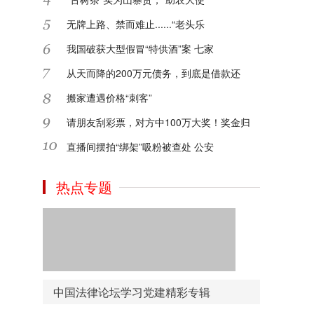
无牌上路、禁而难止......“老头乐
2024-09-14
我国破获大型假冒“特供酒”案 七家
从天而降的200万元债务，到底是借款还
2024-09-14
搬家遭遇价格“刺客”
请朋友刮彩票，对方中100万大奖！奖金归
网上资料繁多，分类不明确，没有专属的党
建资料下载，中国法律论坛网推出资料下载
直播间摆拍“绑架”吸粉被查处 公安
频道，汇集了报告、讲话、年鉴等多重资料
下载学习！
热点专题
2020-09-12
还在为找寻党建书籍发愁吗？中国法律论坛
网为您准备了精品的党建书目，细致分类点
击即可去到各大平台购买，方便了您学习和
检索时间！
中国法律论坛学习党建精彩专辑
2020-09-12