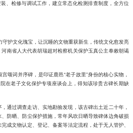
安装、检修与调试工作，建立常态化检测排查制度，全方位
力守护文化瑰宝，让沉睡的文物重获新生，传统文化愈发亮
日，河南省人大代表胡瑞超对检察机关保护玉真公主奉敕朝谒
宫颂词并序碑，是印证鹿邑“老子故里”身份的核心实物，
察院在老子文化保护专项座谈会上，得知该珍贵古碑长期缺
序，通过调查走访、实地勘验发现，该古碑出土近二十年，
水、防晒、防尘保护措施，常年风吹日晒导致碑体边角破损
未完成文物认定、登记、备案等法定流程，处于无人管护、