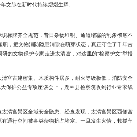
千年文脉在新时代持续熠熠生辉。
标识标牌齐全规范，昔日杂物堆积、通道堵塞的乱象彻底不
履职，把文物消防隐患消除在萌芽状态，真正守住了千年古
调研的文物保护专家走进太清宫，对这里的“检察护文”举措
太清宫古建密集、木质构件居多，耐火等级极低，消防安全
文化大保护公益专项座谈会上，鹿邑县检察院收到行业专家线
查太清宫景区全域安全隐患。经查发现，太清宫景区西侧宫
原有通行空间被各类杂物挤占堵塞。一旦发生火情，救援车