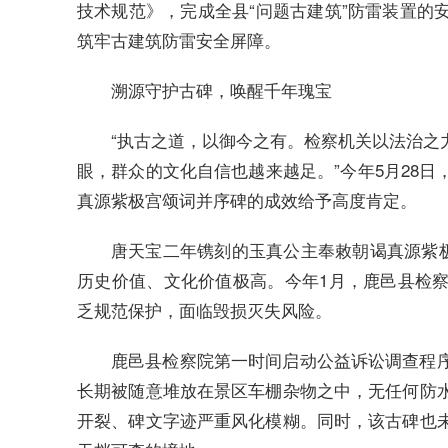
技术规范》，完成全县“问题古建筑”防雷装置的
筑牢古建筑防雷安全屏障。
溯源守护古碑，唤醒千年瑰宝
“执古之道，以御今之有。检察机关以法治之
眼，群众的文化自信也越来越足。”今年5月28
真源紫极宫颂词并序碑的成效给予高度肯定。
唐天宝二年镌刻的玉真公主奉敕朝谒真源紫极
历史价值、文化价值极高。今年1月，鹿邑县检
乏规范保护，面临毁损灭失风险。
鹿邑县检察院第一时间启动公益诉讼调查程
长期被随意堆放在景区车棚杂物之中，无任何防
开裂、碑文字迹严重风化模糊。同时，该古碑也