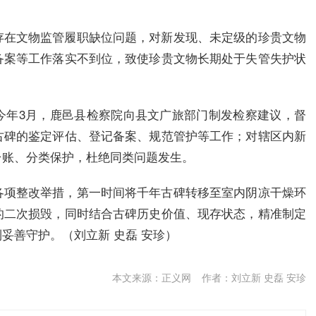
存在文物监管履职缺位问题，对新发现、未定级的珍贵文物
备案等工作落实不到位，致使珍贵文物长期处于失管失护状
今年3月，鹿邑县检察院向县文广旅部门制发检察建议，督
古碑的鉴定评估、登记备案、规范管护等工作；对辖区内新
台账、分类保护，杜绝同类问题发生。
各项整改举措，第一时间将千年古碑转移至室内阴凉干燥环
的二次损毁，同时结合古碑历史价值、现存状态，精准制定
妥善守护。（刘立新 史磊 安珍）
本文来源：正义网
作者：刘立新 史磊 安珍