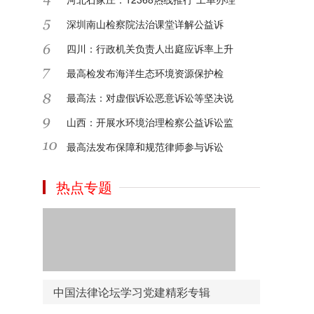
深圳南山检察院法治课堂详解公益诉
2024-09-14
四川：行政机关负责人出庭应诉率上升
最高检发布海洋生态环境资源保护检
2024-09-14
最高法：对虚假诉讼恶意诉讼等坚决说
山西：开展水环境治理检察公益诉讼监
网上资料繁多，分类不明确，没有专属的党
建资料下载，中国法律论坛网推出资料下载
最高法发布保障和规范律师参与诉讼
频道，汇集了报告、讲话、年鉴等多重资料
下载学习！
热点专题
2020-09-12
还在为找寻党建书籍发愁吗？中国法律论坛
网为您准备了精品的党建书目，细致分类点
击即可去到各大平台购买，方便了您学习和
检索时间！
中国法律论坛学习党建精彩专辑
2020-09-12