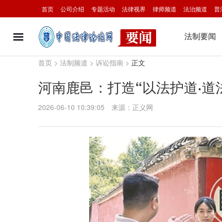
首页
公司介绍
专题活动
法律视界
律师频道
法治频道
普
法制要闻
首页
>
法制频道
>
诉讼指南
>
正文
河南鹿邑：打造“以法护道·道
2026-06-10 10:39:05
来源：正义网