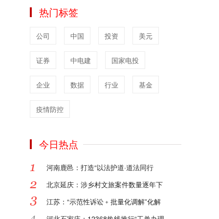
公众更加直观地理解法律在实际生活中的运
热门标签
用，每一个案例都是一堂生动的法律课。
对于律所和律师，网站提供了全方位的品牌
公司
中国
投资
美元
宣传服务。我们深知品牌建设对于法律从业
者的重要性，凭借专业的团队和丰富的经
证券
验，为律所和律师量身定制品牌宣传方案，
中电建
国家电投
提升其在行业内和社会上的知名度与影响
力。
企业
数据
行业
基金
文案策划方面，我们能够根据不同的法律业
务和宣传需求，创作富有感染力和专业性的
疫情防控
文案，精准传达法律理念和服务优势。短视
频媒体录制服务更是紧跟时代潮流，利用短
今日热点
视频的形式，将法律知识和律所风采以更直
观、更具吸引力的方式呈现给大众，扩大传
播范围。
河南鹿邑：打造“以法护道·道法同行
浩和传媒运营的中国法律论坛网，正以专
北京延庆：涉乡村文旅案件数量逐年下
业、创新、多元的服务，为法治社会的建设
贡献力量。
江苏：“示范性诉讼﹢批量化调解”化解
2025-01-24
河北石家庄：12368热线推行“工单办理