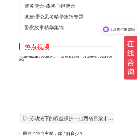
中国法律论坛网在经过不断的细化完善后，
警务使命-践初心担使命
2.0版本成功上线，该版本中包含了热门的政
党建理论思考精华集锦专题
可以先咨询您吗
策文件，党章、党建图库及党建精彩视频和
党建资料下载！
警察故事精华集锦
可以介绍下你们的产品么
2020-09-12
热点视频
劳动法下的权益保护—山西省吕梁市方山县幼儿教师劳动纠纷案（一）
民营企业自主权，你了解多少？