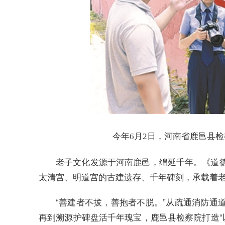
今年6月2日，河南省鹿邑县
老子文化发源于河南鹿邑，绵延千年。《道
太清宫、明道宫的古建遗存、千年碑刻，承载着
“善建者不拔，善抱者不脱。”从疏通消防通
再到溯源护碑盘活千年瑰宝，鹿邑县检察院打造“