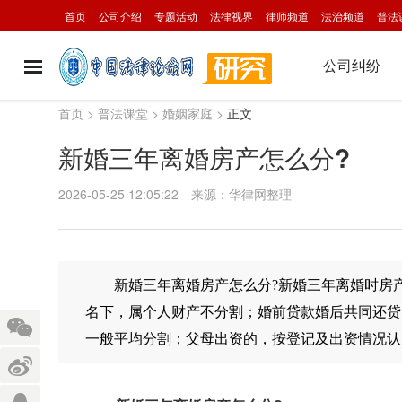
首页
公司介绍
专题活动
法律视界
律师频道
法治频道
普法
公司纠纷
首页
>
普法课堂
>
婚姻家庭
>
正文
新婚三年离婚房产怎么分?
2026-05-25 12:05:22
来源：华律网整理
新婚三年
离婚房产
怎么分?新婚三年
离婚
时房
名下，属个人财产不分割；婚前
贷款
婚后共同还贷
一般平均分割；父母出资的，按登记及出资情况认