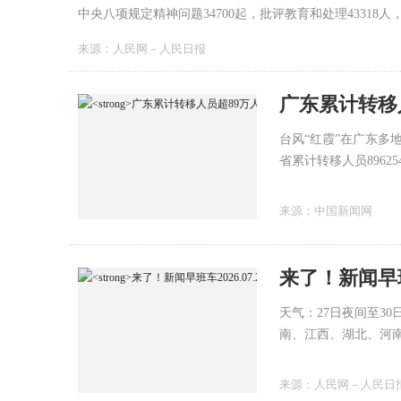
中央八项规定精神问题34700起，批评教育和处理43318人，给
来源：
人民网－人民日报
广东累计转移人
台风“红霞”在广东多
省累计转移人员89625
来源：
中国新闻网
来了！新闻早班车
天气：27日夜间至3
南、江西、湖北、河
等地有大到暴雨，部
来源：
人民网－人民日