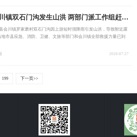
甘肃渭源县会川镇双石门沟发生山洪 两部门派工作组赶赴现场（扎实做好防灾救灾各项工作）
渭源县会川镇罗家磨村双石门沟因上游短时强降雨引发山洪，导致附近露
当地市县应急、消防、卫健、文旅等部门和会川镇全部救援力量已到
援和人员转移安置工作。截至26日21时15分，有10人遇难，疏散营
其中23人受伤，均安排救治。目前已完成前三轮现场搜救，正在进行第
报
2026-07-27
车、挖机等机械设备164辆，组织消防、医疗专业救援人员1000余
0余件。
199
下一页>>