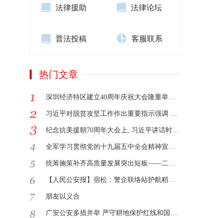
法律援助
法律论坛
普法投稿
客服联系
热门文章
深圳经济特区建立40周年庆祝大会隆重举行 习近平发表重要讲话 韩正出席
习近平对脱贫攻坚工作作出重要指示强调 善始善终 善作善成 不获全胜决不收兵 李克强作出批示
纪念抗美援朝70周年大会上, 习近平讲话时的掌声因何响起
全军学习贯彻党的十九届五中全会精神宣讲团首场报告会举行
统筹施策补齐高质量发展突出短板——二论深入学习贯彻省委十二届五次全会精神
【人民公安报】宿松：警企联络站护航稻虾产业
朋友以义合
广安公安多措并举 严守耕地保护红线和国家粮食安全底线