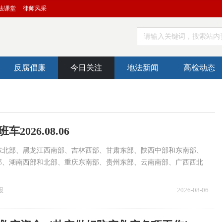
法课堂
律师风采
请输入关键词，搜索站内
反腐倡廉
今日关注
地法新闻
高检动态
2026.08.06
东北部、黑龙江西南部、吉林西部、甘肃东部、陕西中部和东南部、
部、湖南西部和北部、重庆东南部、贵州东部、云南南部、广西西北
南岛等地部分地区有大到暴雨，其中，陕西中部和东南部、湖南西北
局地有大暴雨。
报
2026-08-06