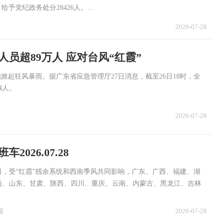
予党纪政务处分28426人。...
2026-07-28
员超89万人 应对台风“红霞”
地掀起狂风暴雨。据广东省应急管理厅27日消息，截至26日18时，全
4人。
2026-07-28
2026.07.28
0日，受“红霞”残余系统和西南季风共同影响，广东、广西、福建、湖
南、山东、甘肃、陕西、四川、重庆、云南、内蒙古、黑龙江、吉林
分地区有大暴雨，华南沿海局地有特大暴雨。
报
2026-07-28