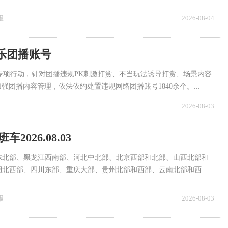
除出现龙卷的可能性。
报
2026-08-04
乐团播账号
”专项行动，针对团播违规PK刺激打赏、不当玩法诱导打赏、场景内容
团播内容管理，依法依约处置违规网络团播账号1840余个。...
2026-08-03
2026.08.03
东北部、黑龙江西南部、河北中北部、北京西部和北部、山西北部和
湖北西部、四川东部、重庆大部、贵州北部和西部、云南北部和西
西东南部沿海、广东中南部、海南岛东北部和南部等地部分地区有大
报
2026-08-03