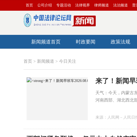
首页
公司介绍
专题活动
法律视界
律师频道
法治频道
普
新闻频道首页
时政要闻
政策法规
首页
>
新闻频道
>
今日关注
来了！新闻早班车
天气：今天，内蒙古
河南西部、湖北西北
部和东南部沿海、海
部、海南岛西南部等
来源：
人民网－人民日