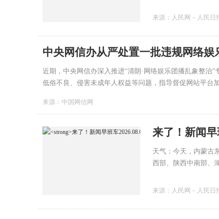
11级以上，局地不排
来源：
人民网－人民日
中央网信办从严处置一批违规网络娱
近期，中央网信办深入推进“清朗·网络娱乐团播乱象整治
低俗不良、侵害未成年人权益等问题，指导督促网站平台加强
来源：
中国网信网
来了！新闻早班车
天气：今天，内蒙古
西部、陕西中南部、
部、西藏东南部、广
到暴雨。
来源：
人民网－人民日