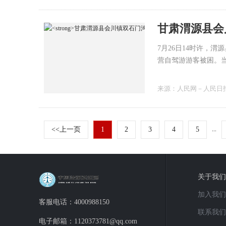
7月26日14时许，
营自驾游游客被困。
达现场全力开展应急救
救被困人员230人，
来源：
人民网－人民日
四轮搜救，累计投入铲
名，发放救援物资40
<<上一页
1
2
3
4
5
...
关于我们
加入我们
客服电话：4000988150
联系我们
电子邮箱：1120373781@qq.com