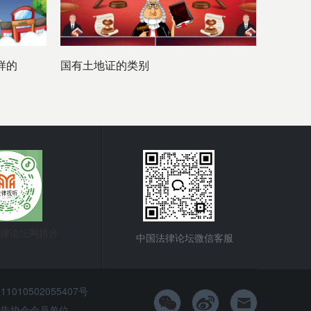
样的
国有土地证的类别
律论坛网抖音
中国法律论坛微信客服
010502055407号
市广告协会会员单位