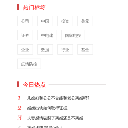
公众更加直观地理解法律在实际生活中的运
热门标签
用，每一个案例都是一堂生动的法律课。
对于律所和律师，网站提供了全方位的品牌
公司
中国
投资
美元
宣传服务。我们深知品牌建设对于法律从业
者的重要性，凭借专业的团队和丰富的经
证券
验，为律所和律师量身定制品牌宣传方案，
中电建
国家电投
提升其在行业内和社会上的知名度与影响
力。
企业
数据
行业
基金
文案策划方面，我们能够根据不同的法律业
务和宣传需求，创作富有感染力和专业性的
疫情防控
文案，精准传达法律理念和服务优势。短视
频媒体录制服务更是紧跟时代潮流，利用短
今日热点
视频的形式，将法律知识和律所风采以更直
观、更具吸引力的方式呈现给大众，扩大传
播范围。
儿媳妇和公公不合能和老公离婚吗?
浩和传媒运营的中国法律论坛网，正以专
婚姻出轨如何取得证据.
业、创新、多元的服务，为法治社会的建设
贡献力量。
夫妻感情破裂了离婚还是不离婚
2025-01-24
离婚找哪里诉讼的人