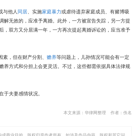
或与他人
同居
、实施
家庭暴力
或虐待遗弃家庭成员、有赌博吸
调解无效的，应准予离婚。此外，一方被宣告失踪，另一方提
后，双方又分居满一年，一方再次提起离婚诉讼的，应当准予
因素，但在财产分割、
赡养
等问题上，儿孙情况可能会有一定
赡养方式和分担上会更灵活。不过，这些都需依据具体法律规
在于夫妻感情状况。
本文来源：华律网整理
作者：佚名
不构成商业目的。版权归原作者所有，如涉及作品内容、版权和其它问