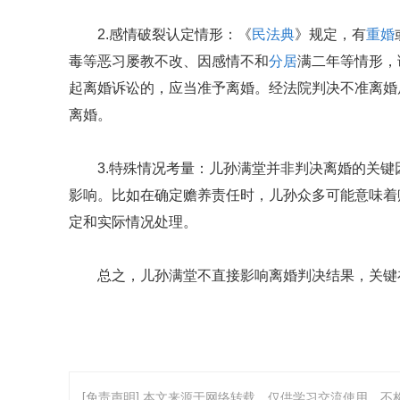
2.感情破裂认定情形：《
民法典
》规定，有
重婚
毒等恶习屡教不改、因感情不和
分居
满二年等情形，
起离婚诉讼的，应当准予离婚。经法院判决不准离婚
离婚。
3.特殊情况考量：儿孙满堂并非判决离婚的关键
影响。比如在确定赡养责任时，儿孙众多可能意味着
定和实际情况处理。
总之，儿孙满堂不直接影响离婚判决结果，关键
[免责声明] 本文来源于网络转载，仅供学习交流使用，