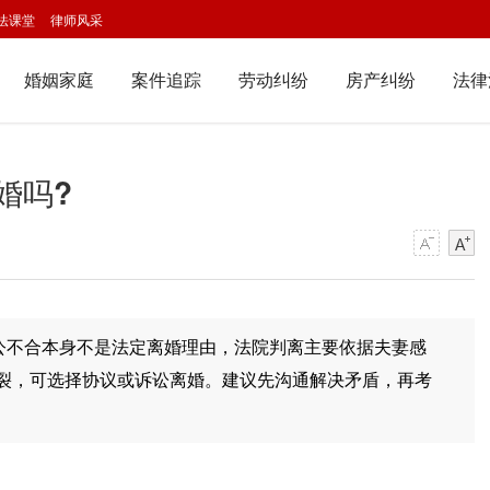
法课堂
律师风采
婚姻家庭
案件追踪
劳动纠纷
房产纠纷
法律
婚吗?
公不合本身不是法定离婚理由，
法院
判离主要依据夫妻感
裂，可选择协议或
诉讼离婚
。建议先沟通解决矛盾，再考