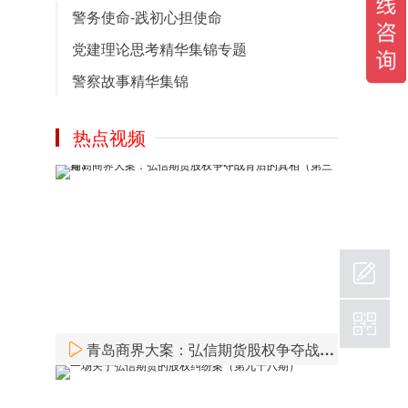
中国法律论坛网在经过不断的细化完善后，
警务使命-践初心担使命
2.0版本成功上线，该版本中包含了热门的政
党建理论思考精华集锦专题
策文件，党章、党建图库及党建精彩视频和
党建资料下载！
警察故事精华集锦
2020-09-12
热点视频
青岛商界大案：弘信期货股权争夺战背后的真相（第三期）