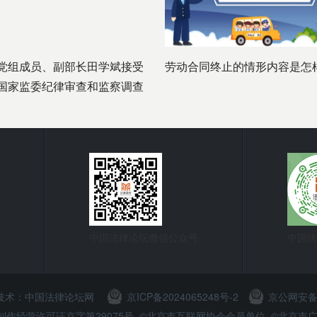
党组成员、副部长田学斌接受
劳动合同终止的情形内容是怎
国家监委纪律审查和监察调查
中国法律论坛微信公众号
中国法
 技术：
中国法律论坛网
京ICP备2024065248号-2
京公网安备11
节目制作经营许可证京字第29075号 ©北京市互联网协会会员单位 ©北京