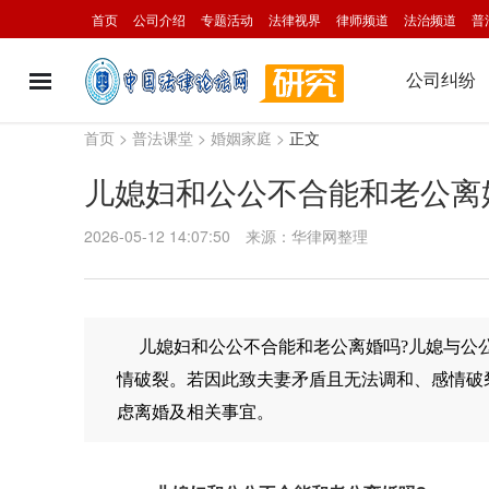
首页
公司介绍
专题活动
法律视界
律师频道
法治频道
普
公司纠纷
首页
>
普法课堂
>
婚姻家庭
>
正文
儿媳妇和公公不合能和老公离
2026-05-12 14:07:50
来源：华律网整理
儿媳妇和公公不合能和老公
离婚
吗?儿媳与公
情破裂。若因此致夫妻矛盾且无法调和、感情破
虑离婚及相关事宜。