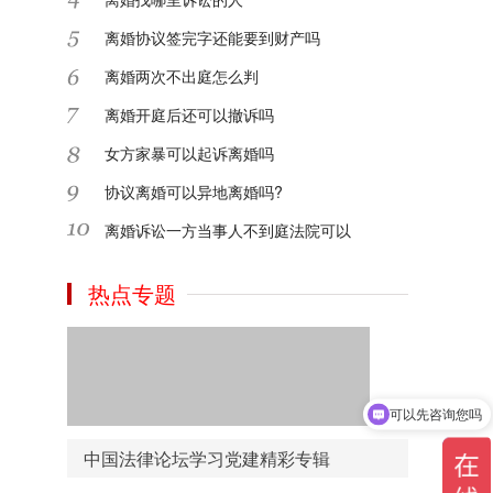
离婚协议签完字还能要到财产吗
2024-09-14
离婚两次不出庭怎么判
离婚开庭后还可以撤诉吗
2024-09-14
女方家暴可以起诉离婚吗
协议离婚可以异地离婚吗?
网上资料繁多，分类不明确，没有专属的党
建资料下载，中国法律论坛网推出资料下载
离婚诉讼一方当事人不到庭法院可以
频道，汇集了报告、讲话、年鉴等多重资料
下载学习！
热点专题
2020-09-12
还在为找寻党建书籍发愁吗？中国法律论坛
网为您准备了精品的党建书目，细致分类点
击即可去到各大平台购买，方便了您学习和
可以先咨询您吗
检索时间！
可以介绍下你们的产品么
中国法律论坛学习党建精彩专辑
2020-09-12