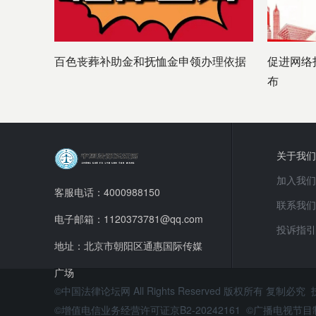
百色丧葬补助金和抚恤金申领办理依据
促进网络
布
关于我们
加入我们
客服电话：4000988150
联系我们
电子邮箱：1120373781@qq.com
投诉指引
地址：北京市朝阳区通惠国际传媒
广场
©中国法律论坛网 All Rights Reserved 版权所有 复制必究
©增值电信业务经营许可证京B2-20242161 ©广播电视