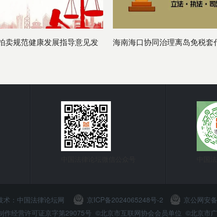
拍卖规范健康发展指导意见发
海南海口协同治理离岛免税套
中国法律论坛微信公众号
中国法
 技术：
中国法律论坛网
京ICP备2024065248号-2
京公网安备11
节目制作经营许可证京字第29075号 ©北京市互联网协会会员单位 ©北京