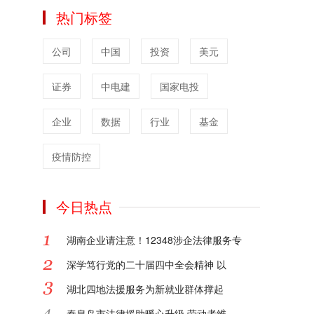
公众更加直观地理解法律在实际生活中的运
热门标签
用，每一个案例都是一堂生动的法律课。
对于律所和律师，网站提供了全方位的品牌
公司
中国
投资
美元
宣传服务。我们深知品牌建设对于法律从业
者的重要性，凭借专业的团队和丰富的经
证券
验，为律所和律师量身定制品牌宣传方案，
中电建
国家电投
提升其在行业内和社会上的知名度与影响
力。
企业
数据
行业
基金
文案策划方面，我们能够根据不同的法律业
务和宣传需求，创作富有感染力和专业性的
疫情防控
文案，精准传达法律理念和服务优势。短视
频媒体录制服务更是紧跟时代潮流，利用短
今日热点
视频的形式，将法律知识和律所风采以更直
观、更具吸引力的方式呈现给大众，扩大传
播范围。
湖南企业请注意！12348涉企法律服务专
浩和传媒运营的中国法律论坛网，正以专
深学笃行党的二十届四中全会精神 以
业、创新、多元的服务，为法治社会的建设
贡献力量。
湖北四地法援服务为新就业群体撑起
2025-01-24
秦皇岛市法律援助暖心升级 劳动者维