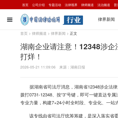
首页
公司介绍
专题活动
法律视界
律师频道
法治频道
普
律界新闻
首页
>
律师频道
>
律界新闻
>
正文
湖南企业请注意！12348涉企
打烊！
2026-05-21 11:09:06
来源：湖南日报
据湖南省司法厅消息，湖南省12348涉企法
拨打0731-12348、按“3”号键，即可一键
专业力量，构建7×24小时全时段、专业化、一
该专线由省司法厅统筹筹建，是深入落实省委