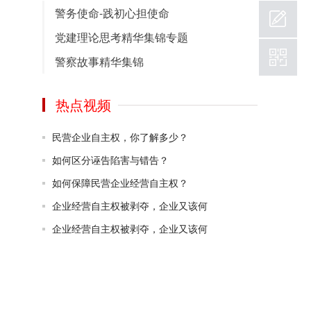
中国法律论坛网在经过不断的细化完善后，
警务使命-践初心担使命
2.0版本成功上线，该版本中包含了热门的政
党建理论思考精华集锦专题
策文件，党章、党建图库及党建精彩视频和
党建资料下载！
警察故事精华集锦
2020-09-12
热点视频
民营企业自主权，你了解多少？
如何区分诬告陷害与错告？
如何保障民营企业经营自主权？
企业经营自主权被剥夺，企业又该何
企业经营自主权被剥夺，企业又该何