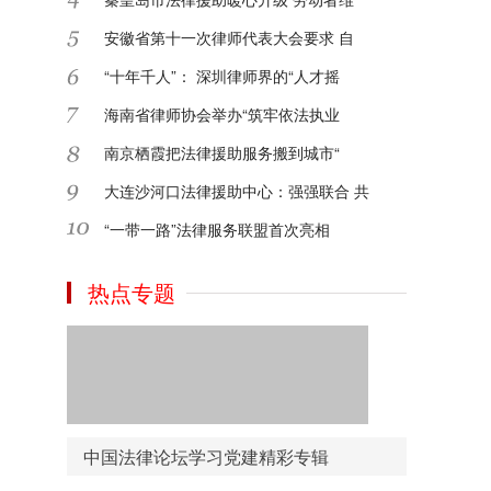
安徽省第十一次律师代表大会要求 自
2024-09-14
“十年千人”： 深圳律师界的“人才摇
海南省律师协会举办“筑牢依法执业
2024-09-14
南京栖霞把法律援助服务搬到城市“
大连沙河口法律援助中心：强强联合 共
网上资料繁多，分类不明确，没有专属的党
建资料下载，中国法律论坛网推出资料下载
“一带一路”法律服务联盟首次亮相
频道，汇集了报告、讲话、年鉴等多重资料
下载学习！
热点专题
2020-09-12
还在为找寻党建书籍发愁吗？中国法律论坛
网为您准备了精品的党建书目，细致分类点
击即可去到各大平台购买，方便了您学习和
检索时间！
中国法律论坛学习党建精彩专辑
2020-09-12