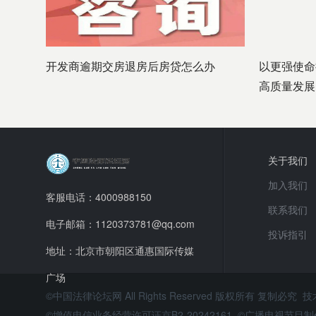
开发商逾期交房退房后房贷怎么办
以更强使命
高质量发展
关于我们
加入我们
客服电话：4000988150
联系我们
电子邮箱：1120373781@qq.com
投诉指引
地址：北京市朝阳区通惠国际传媒
广场
©中国法律论坛网 All Rights Reserved 版权所有 复制必究 
©增值电信业务经营许可证京B2-20242161 ©广播电视节