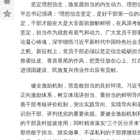
理想
坚定理想信念，激发愿担当的内生动力。
平总书记强调：“理想信念坚定，是好干部第一位的
定，干部才能在大是大非面前旗帜鲜明，在风浪考
坚定，担当作为就愈有底气和动力。广大党员干部
论凝心铸魂，深学细悟习近平新时代中国特色社会
之舵。新征程上，党员干部必须以坚定信念砥砺担
推诿扯皮、畏首畏尾的作风，把责任放在心上、扛
进强国建设、民族复兴伟业作出应有贡献。
习近
健全激励机制，营造敢担当的良好环境。
正向激励体系，树立体现讲担当、重担当的鲜明导
善干部考核评价机制，突出实践导向、实绩导向和
识别干部、评判优劣的重要依据。要健全激励机制
的干部及时提拔使用；同时精准落实“三个区分开来
那些敢于担当、踏实做事、不谋私利的干部撑腰鼓