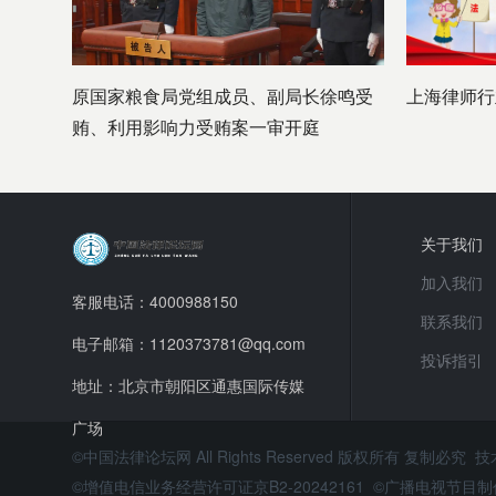
原国家粮食局党组成员、副局长徐鸣受
上海律师行
贿、利用影响力受贿案一审开庭
关于我们
加入我们
客服电话：4000988150
联系我们
电子邮箱：1120373781@qq.com
投诉指引
地址：北京市朝阳区通惠国际传媒
广场
©中国法律论坛网 All Rights Reserved 版权所有 复制必究 
©增值电信业务经营许可证京B2-20242161 ©广播电视节