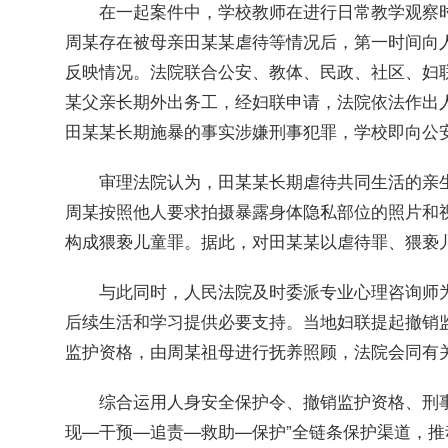
在一起案件中，学校教师在进行日常教学观察时
周某存在被母亲田某某虐待等情况后，第一时间向人
反映情况。法院联合公安、教体、民政、社区、妇
某父亲长期外出务工，经妇联申请，法院依法作出
田某某长期施暴的事实涉嫌刑事犯罪，学校即向公
审理法院认为，田某某长期虐待共同生活的亲生
周某按照他人要求拍摄暴露身体隐私部位的照片和
构成猥亵儿童罪。据此，对田某某以虐待罪、猥亵
与此同时，人民法院及时委派专业心理咨询师为
后续生活和学习提供必要支持。当地妇联提起撤销
监护资格，由周某祖母进行抚养照顾，法院会同有
综合运用人身安全保护令、撤销监护资格、刑事
现—干预—追责—救助—保护”全链条保护渠道，