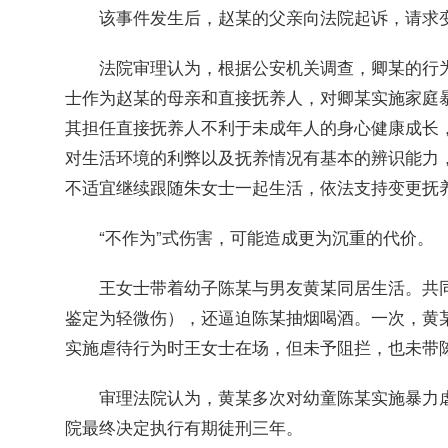
该事件发生后，赵某的父亲向法院起诉，请求变
法院审理认为，根据公安机关调查，卿某的行为
士作为赵某的母亲和直接抚养人，对卿某实施家庭
其担任直接抚养人不利于未成年人的身心健康成长
对生活环境的利弊以及抚养情况有基本的辨识能力
不适宜继续跟随朱女士一起生活，依法支持变更抚
“不作为”式伤害，可能造成更为沉重的代价。
王女士带着幼子陈某与男友黄某同居生活。共同
鉴定为轻微伤），还逼迫陈某抽烟喝酒。一次，黄
实施虐待行为时王女士在场，但未予阻拦，也未带
审理法院认为，黄某多次对幼童陈某实施暴力虐
院最终决定执行有期徒刑三年。