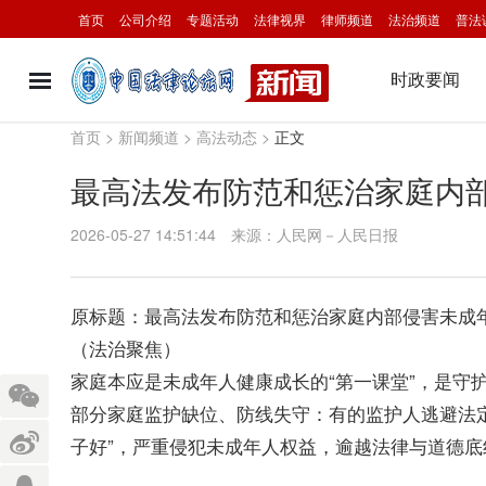
首页
公司介绍
专题活动
法律视界
律师频道
法治频道
普法
时政要闻
首页
>
新闻频道
>
高法动态
>
正文
最高法发布防范和惩治家庭内
2026-05-27 14:51:44
来源：人民网－人民日报
原标题：最高法发布防范和惩治家庭内部侵害未成
（法治聚焦）
家庭本应是未成年人健康成长的“第一课堂”，是守
部分家庭监护缺位、防线失守：有的监护人逃避法
子好”，严重侵犯未成年人权益，逾越法律与道德底