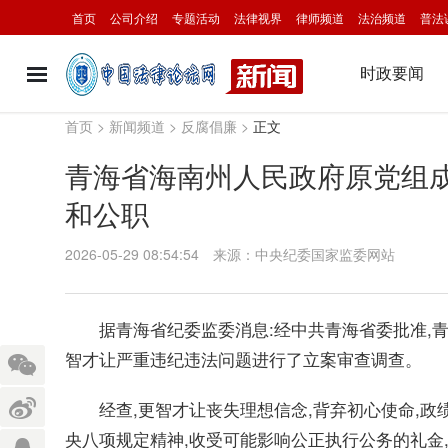
首页
公司介绍
专题活动
法律视界
律师频道
法治频道
普法
时政要闻
首页
>
新闻频道
>
反腐倡廉
>
正文
青海省海南州人民政府原党组
和公职
2026-05-29 08:54:54
来源：中央纪委国家监委网站
据青海省纪委监委消息:经中共青海省委批准,
智才让严重违纪违法问题进行了立案审查调查。
经查,更智才让丧失理想信念,背弃初心使命,政绩
央八项规定精神,收受可能影响公正执行公务的礼金