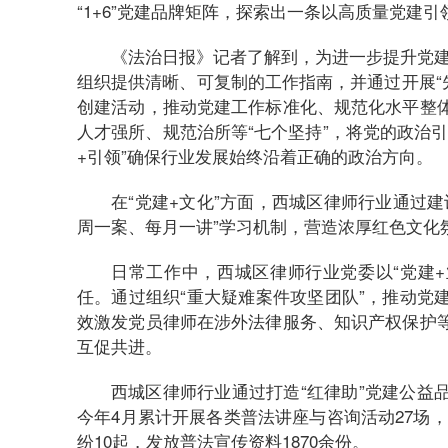
“1+6”党建品牌矩阵，探索出一条以高质量党建
《法治日报》记者了解到，为进一步提升党建
组织提供清晰、可复制的工作指南，并通过开展“先
创建活动，推动党建工作标准化、规范化水平整
人才强所、规范治所等“七个坚持”，将党的政治
+引领”确保行业发展始终沿着正确的政治方向。
在“党建+文化”方面，西城区律师行业通过
周一案、每月一讲”学习机制，营造浓厚红色文化
日常工作中，西城区律师行业党委以“党建+
任。通过组织“重大疑难案件攻坚团队”，推动党
效激发党员律师在涉外法律服务、知识产权保护
互促共进。
西城区律师行业通过打造“红律助”党建公益
今年4月累计开展各类普法讲座与咨询活动27场，
纷10起，发放普法宣传资料1870余份。