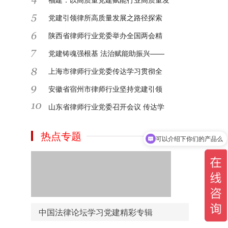
党建引领律所高质量发展之路径探索
2024-09-14
陕西省律师行业党委举办全国两会精
党建铸魂强根基 法治赋能助振兴——
2024-09-14
上海市律师行业党委传达学习贯彻全
安徽省宿州市律师行业坚持党建引领
网上资料繁多，分类不明确，没有专属的党
建资料下载，中国法律论坛网推出资料下载
山东省律师行业党委召开会议 传达学
频道，汇集了报告、讲话、年鉴等多重资料
下载学习！
热点专题
可以介绍下你们的产品么
2020-09-12
还在为找寻党建书籍发愁吗？中国法律论坛
网为您准备了精品的党建书目，细致分类点
击即可去到各大平台购买，方便了您学习和
检索时间！
中国法律论坛学习党建精彩专辑
2020-09-12