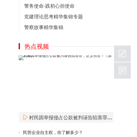
中国法律论坛网在经过不断的细化完善后，
警务使命-践初心担使命
2.0版本成功上线，该版本中包含了热门的政
党建理论思考精华集锦专题
策文件，党章、党建图库及党建精彩视频和
党建资料下载！
警察故事精华集锦
2020-09-12
热点视频
村民因举报侵占公款被判诬告陷害罪，正义何在？（第二期）
民营企业自主权，你了解多少？