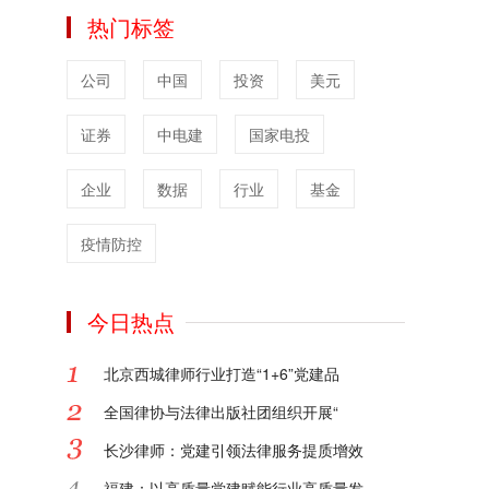
公众更加直观地理解法律在实际生活中的运
热门标签
用，每一个案例都是一堂生动的法律课。
对于律所和律师，网站提供了全方位的品牌
公司
中国
投资
美元
宣传服务。我们深知品牌建设对于法律从业
者的重要性，凭借专业的团队和丰富的经
证券
验，为律所和律师量身定制品牌宣传方案，
中电建
国家电投
提升其在行业内和社会上的知名度与影响
力。
企业
数据
行业
基金
文案策划方面，我们能够根据不同的法律业
务和宣传需求，创作富有感染力和专业性的
疫情防控
文案，精准传达法律理念和服务优势。短视
频媒体录制服务更是紧跟时代潮流，利用短
今日热点
视频的形式，将法律知识和律所风采以更直
观、更具吸引力的方式呈现给大众，扩大传
播范围。
北京西城律师行业打造“1+6”党建品
浩和传媒运营的中国法律论坛网，正以专
全国律协与法律出版社团组织开展“
业、创新、多元的服务，为法治社会的建设
贡献力量。
长沙律师：党建引领法律服务提质增效
2025-01-24
福建：以高质量党建赋能行业高质量发