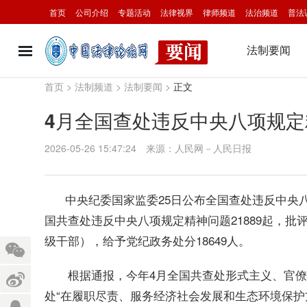
首页
公司介绍
专题活动
法律视界
律师频道
法治频道
普法
法制要闻
首页
>
法制频道
>
法制要闻
>
正文
4月全国查处违反中央八项规定精
2026-05-26 15:47:24
来源：人民网－人民日报
中央纪委国家监委25日公布全国查处违反中央八
国共查处违反中央八项规定精神问题21889起，批评
级干部），给予党纪政务处分18649人。
根据通报，今年4月全国共查处形式主义、官僚主义问
处“在履职尽责、服务经济社会发展和生态环境保