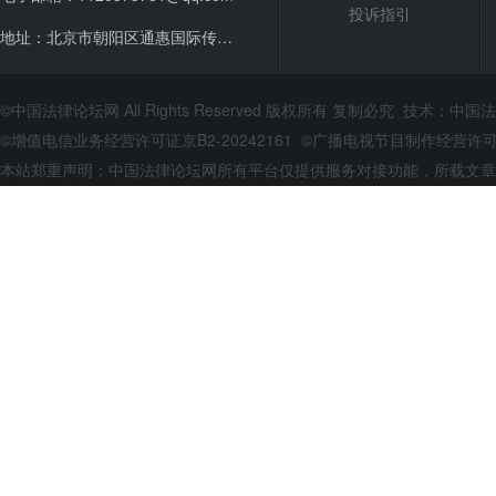
投诉指引
地址：北京市朝阳区通惠国际传媒广场
©中国法律论坛网 All Rights Reserved 版权所有 复制必究 技术：
中国法
©增值电信业务经营许可证京B2-20242161 ©广播电视节目制作经营
本站郑重声明：中国法律论坛网所有平台仅提供服务对接功能，所载文章