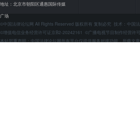
地址：北京市朝阳区通惠国际传媒
广场
©中国法律论坛网 All Rights Reserved 版权所有 复制必究 技术：
中国法
©增值电信业务经营许可证京B2-20242161 ©广播电视节目制作经营
本站郑重声明：中国法律论坛网所有平台仅提供服务对接功能，所载文章